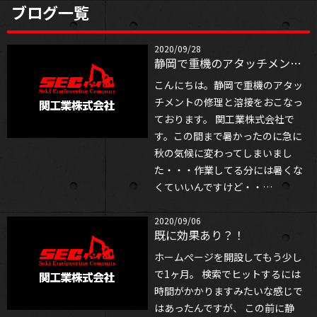
ブログ一覧
RECRUIT
求人情報
2020/09/28
静岡で重機のアタッチメント修理なら
NEWS
お知らせ
こんにちは。静岡で重機のアタッ
チメントの修理と溶接をおこなっ
BLOG
ております。 関工業株式会社で
ブログ
す。この間まで暑かったのに急に
秋の気候に変わってしまいまし
COMPANY
た・・・作業してる分には暑くな
会社概要
くていいんですけど・・…
2020/09/06
既に効果あり？！
ホームぺージを開設してもう少し
で1ヶ月。 検索でヒットするには
時間がかかりますみたいな感じで
はあったんですが、 この前に静