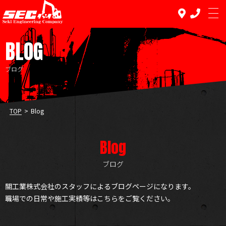
BLOG
ブログ
TOP PAGE
TOP
>
Blog
トップページ
REPAIR
Blog
修理
ブログ
SALE
中古販売
關工業株式会社のスタッフによるブログページになります。
職場での日常や施工実績等はこちらをご覧ください。
RENTAL
レンタル