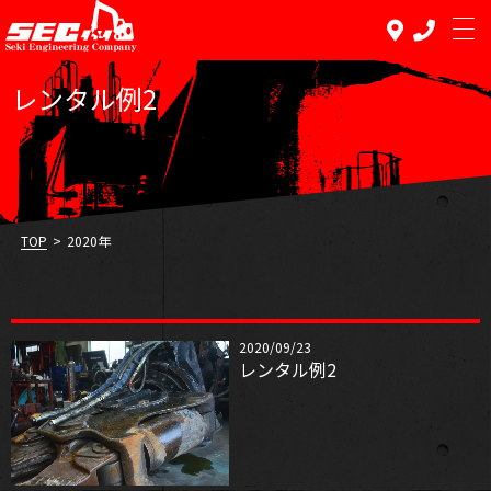
レンタル例2
TOP PAGE
トップページ
REPAIR
TOP
>
2020年
修理
SALE
中古販売
2020/09/23
レンタル例2
RENTAL
レンタル
RECRUIT
求人情報