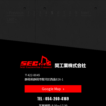
NEWS
‹ Previous
1
2
3
4
5
6
7
8
9
Next ›
お知らせ
Last »
BLOG
ブログ
COMPANY
会社概要
〒422-8045
静岡県静岡市駿河区西島826-1
Google Map
TEL :
054-260-4169
営業時間: 8:30～17:30