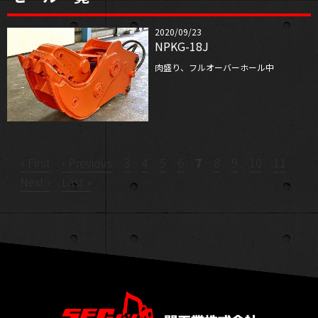
NEWS
2020/09/23
NPKG-18J
お知らせ
肉盛り、フルオーバーホール中
BLOG
ブログ
COMPANY
会社概要
« First
‹ Previous
3
4
5
6
7
8
9
10
11
Next ›
Last »