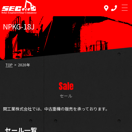
NPKG-18J
TOP PAGE
トップページ
REPAIR
TOP
>
2020年
修理
Sale
SALE
中古販売
セール
RENTAL
関工業株式会社では、中古重機の販売を承っております。
レンタル
RECRUIT
セール一覧
求人情報